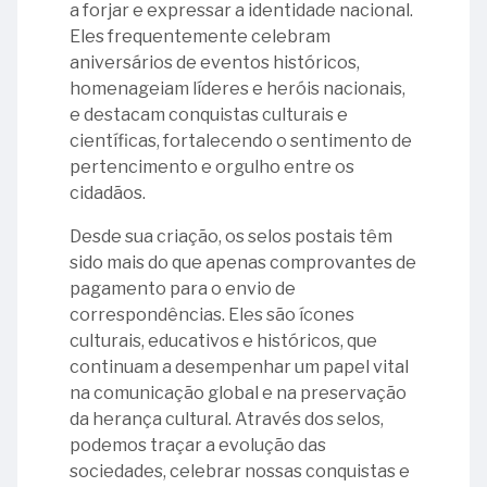
a forjar e expressar a identidade nacional.
Corrêa
Eles frequentemente celebram
aniversários de eventos históricos,
26
homenageiam líderes e heróis nacionais,
-
e destacam conquistas culturais e
Inauguração
científicas, fortalecendo o sentimento de
do
pertencimento e orgulho entre os
Edifício
cidadãos.
Sede,
denominado
Desde sua criação, os selos postais têm
Palácio
sido mais do que apenas comprovantes de
Ruy
pagamento para o envio de
Barbosa
correspondências. Eles são ícones
culturais, educativos e históricos, que
30
continuam a desempenhar um papel vital
-
na comunicação global e na preservação
Ministro
da herança cultural. Através dos selos,
Alberto
podemos traçar a evolução das
Hoffmann
sociedades, celebrar nossas conquistas e