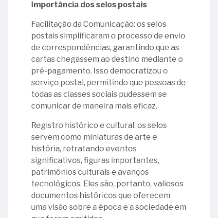
do
Importância dos selos postais
anos
à
Brasil
-
Tribunal
de
Presidência
Inauguração
Facilitação da Comunicação: os selos
de
08
história
do
postais simplificaram o processo de envio
Contas
-
e
Espaço
de correspondências, garantindo que as
da
TCU:
compromisso
Cultural
cartas chegassem ao destino mediante o
União
melhor
com
Marcantonio
pré-pagamento. Isso democratizou o
instituição
a
Vilaça
24
serviço postal, permitindo que pessoas de
pública
comunicação
-
todas as classes sociais pudessem se
para
07
pública
Ministro
comunicar de maneira mais eficaz.
se
-
Adhemar
23
Registro histórico e cultural: os selos
trabalhar
Aniversário
Paladini
-
servem como miniaturas de arte e
de
Ghisi
11
Ministro
história, retratando eventos
Criação
-
Ewald
significativos, figuras importantes,
do
25
Bandeira
Sizenando
patrimônios culturais e avanços
Tribunal
-
do
Pinheiro
tecnológicos. Eles são, portanto, valiosos
de
Ministro
Tribunal
documentos históricos que oferecem
Contas
Augusto
27
de
uma visão sobre a época e a sociedade em
da
Tavares
-
Contas