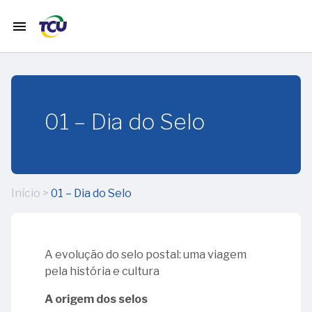
menu
home
Início
01 – Dia do Selo
timeline
História
do TCU
Início
>
01 – Dia do Selo
calendar_month
Janeiro
12
calendar_month
Fevereiro
–
A evolução do selo postal: uma viagem
65
pela história e cultura
anos
01
calendar_month
A origem dos selos
Março
da
-