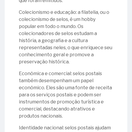
que foram emitidos.
União
de
Ministro
da
Lyra
Colecionismo e educação: a filatelia, ou o
Francisco
União
11
colecionismo de selos, é um hobby
Thompson
-
25
popular em todo o mundo. Os
27
Flores
Intosai
-
colecionadores de selos estudam a
-
e
Ministro
28
história, a geografia e a cultura
Ministro
Incosai
Guilherme
-
representadas neles, o que enriquece seu
Luiz
Gracindo
Ministra
conhecimento geral e promove a
Octávio
20
Soares
Ana
preservação histórica.
Pires
-
Palmeira
Arraes
e
Ministro
Econômica e comercial: selos postais
Albuquerque
Etelvino
também desempenham um papel
Gallotti
Lins
econômico. Eles são uma fonte de receita
de
para os serviços postais e podem ser
29
Albuquerque
instrumentos de promoção turística e
-
comercial, destacando atrativos e
Dia
23
produtos nacionais.
Nacional
-
do
Instituto
Identidade nacional: selos postais ajudam
Livro
Serzedello