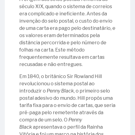
-
Miguel
Brochado
do
Língua
Procuradora
pedra
século XIX, quando o sistema de correios
Ministro
Archanjo
da
27
Selo
Portuguesa
do
fundamental
era complicado e ineficiente. Antes da
Homero
Galvão
Rocha
-
Ministério
da
invenção do selo postal, o custo do envio
08
Santos
A
06
Público
atual
de uma carta era pago pelo destinatário, e
24
25
-
carta
-
junto
sede
os valores eram determinados pela
-
-
Ministro
de
Ministro
ao
do
distância percorrida e pelo número de
135
Primeira
Henrique
renúncia
Guido
Tribunal
TCU
folhas na carta. Este método
anos
Constituição
de
de
Mondin
de
frequentemente resultava em cartas
da
Brasileira
La
Serzedello
05
Contas
recusadas e não entregues.
promulgação
18
Rocque
Corrêa
-
da
da
-
Ministro
Em 1840, o britânico Sir Rowland Hill
União
08
Primeira
29
Dia
Luciano
revolucionou o sistema postal ao
(MPTCU)
-
Constituição
-
Internacional
Brandão
introduzir o
Penny Black
, o primeiro selo
Ministro
Republicana
Ministro
dos
07
postal adesivo do mundo. Hill propôs uma
Pedro
Brasileira
Bento
Museus
06
-
tarifa fixa para o envio de cartas, que seria
Teixeira
Bugarin
-
Manuel
pré-paga pelo remetente através da
26
Soares
Lei
Alves
compra de um selo. O
Penny
30
-
Brasileira
Branco
Black
apresentava o perfil da Rainha
23
-
Ministro
de
Vitória e foi um marco na história dos