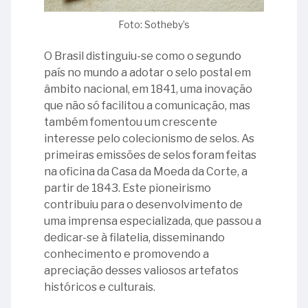
da
Associação
calendar_month
Novembro
de
-
Foto: Sotheby’s
Costa
do
Vilhena
Raul
e
Servidores
Valladão
de
01
O Brasil distinguiu-se como o segundo
Silva
do
calendar_month
Dezembro
Souza
-
país no mundo a adotar o selo postal em
Tribunal
23
Martins
Ministro
âmbito nacional, em 1841, uma inovação
28
de
-
Manoel
13
que não só facilitou a comunicação, mas
-
Contas
Dia
04
Francisco
-
também fomentou um crescente
Ministro
da
Internacional
-
Correia
Ministra
interesse pelo colecionismo de selos. As
Dídimo
União
da
Ministro
Élvia
primeiras emissões de selos foram feitas
Agapito
-
Língua
Ruben
05
Lordello
na oficina da Casa da Moeda da Corte, a
da
ASTCU
de
Rosa
-
Castello
partir de 1843. Este pioneirismo
Veiga
Sinais
Aniversário
Branco
contribuiu para o desenvolvimento de
22
05
de
uma imprensa especializada, que passou a
-
29
-
Nascimento
17
dedicar-se à filatelia, disseminando
A
-
Constituição
de
-
conhecimento e promovendo a
Voz
Doação
da
Ruy
Aniversário
apreciação desses valiosos artefatos
do
do
República
Barbosa
da
históricos e culturais.
Brasil:
quadro
Federativa
regulamentação
90
Convite
do
05