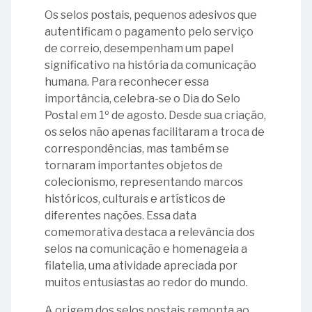
instalação
130
Os selos postais, pequenos adesivos que
do
anos
01
autentificam o pagamento pelo serviço
calendar_month
Abril
TCU
da
-
de correio, desempenham um papel
em
aprovação
Aniversário
significativo na história da comunicação
Brasília
do
de
09
humana. Para reconhecer essa
calendar_month
Maio
Primeiro
falecimento
-
importância, celebra-se o Dia do Selo
17
Regimento
de
Dia
Postal em 1º de agosto. Desde sua criação,
–
Interno
Ruy
Nacional
01
os selos não apenas facilitaram a troca de
Aniversário
calendar_month
Junho
(1896)
Barbosa
da
-
correspondências, mas também se
de
Biblioteca
Dia
tornaram importantes objetos de
instalação
13
11
da
06
colecionismo, representando marcos
do
-
-
21
calendar_month
Julho
Literatura
-
históricos, culturais e artísticos de
Tribunal
Ministro
Erário
-
Brasileira
Primeira
diferentes nações. Essa data
de
Arnaldo
Régio
Dia
mulher
05
calendar_month
comemorativa destaca a relevância dos
Agosto
Contas
Prieto
Mundial
05
nomeada
-
selos na comunicação e homenageia a
19
da
da
-
para
Aniversário
filatelia, uma atividade apreciada por
17
-
01
União
Criatividade
Dia
o
de
muitos entusiastas ao redor do mundo.
-
Ministro
-
e
Mundial
cargo
lançamento
29
Ministro
Antônio
Dia
Inovação
da
de
da
A origem dos selos postais remonta ao