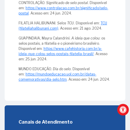
CONTROLAÇÃO.
Significado de selo postal
. Disponível
em:
https://www.controlacao.com.br/significado/selo-
postal
. Acesso em: 24 jun. 2024.
FILATLIA HALIBUNANI.
Selos TCU
. Disponível em:
TCU
(filateliahalibunani.com)
. Acesso em: 21 ago. 2024.
GUAPINDAIA, Mayra Calandrini.
A ideia que colou
: os
selos postais, a filatelia e o pioneirismo brasileiro.
Disponível em:
https://www.cafehistoria.com.br/a-
ideia-que-colou-selos-postais-filatelia-brasil/
. Acesso
em: 25 jun. 2024.
MUNDO EDUCAÇÃO.
Dia do selo
. Disponível
em:
https://mundoeducacao.uol.com.br/datas-
comemorativas/dia-selo.htm
. Acesso em: 24 jun. 2024.
Canais de Atendimento