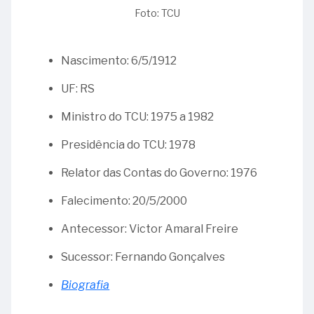
Língua
-
Miguel
Brochado
Foto: TCU
Portuguesa
Ministro
Archanjo
da
27
Homero
Galvão
Rocha
-
06
Santos
A
Nascimento: 6/5/1912
-
24
25
carta
Ministro
-
-
UF: RS
de
Guido
135
Primeira
renúncia
Ministro do TCU: 1975 a 1982
Mondin
anos
Constituição
de
da
Brasileira
Serzedello
Presidência do TCU: 1978
18
promulgação
Corrêa
-
da
Relator das Contas do Governo: 1976
Dia
Primeira
29
Internacional
Falecimento: 20/5/2000
Constituição
-
dos
Republicana
Ministro
Antecessor: Victor Amaral Freire
Museus
Brasileira
Bento
Bugarin
Sucessor: Fernando Gonçalves
26
-
Biografia
30
Ministro
-