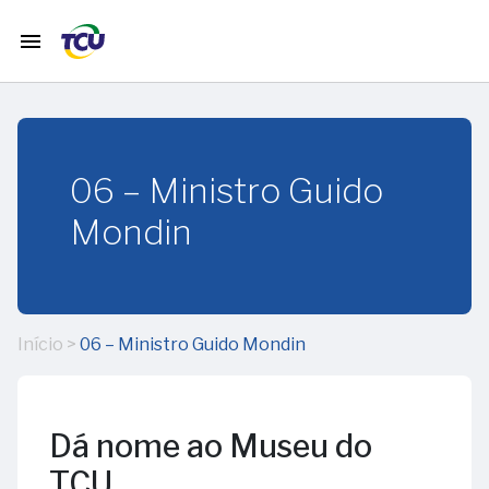
menu
home
Início
06 – Ministro Guido
timeline
História
Mondin
do TCU
calendar_month
Janeiro
Início
>
06 – Ministro Guido Mondin
12
calendar_month
Fevereiro
–
65
Dá nome ao Museu do
anos
01
calendar_month
Março
da
-
TCU