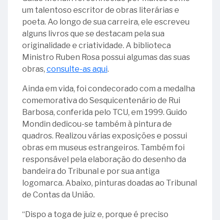
30
um talentoso escritor de obras literárias e
27
-
poeta. Ao longo de sua carreira, ele escreveu
-
Ministro
alguns livros que se destacam pela sua
Ministro
Alberto
originalidade e criatividade. A biblioteca
Francisco
Hoffmann
Ministro Ruben Rosa possui algumas das suas
Thompson
obras,
consulte-as aqui
.
Flores
Ainda em vida, foi condecorado com a medalha
28
comemorativa do Sesquicentenário de Rui
-
Barbosa, conferida pelo TCU, em 1999. Guido
Ministra
Mondin dedicou-se também à pintura de
Ana
quadros. Realizou várias exposições e possui
Arraes
obras em museus estrangeiros. Também foi
responsável pela elaboração do desenho da
bandeira do Tribunal e por sua antiga
logomarca. Abaixo, pinturas doadas ao Tribunal
de Contas da União.
“Dispo a toga de juiz e, porque é preciso