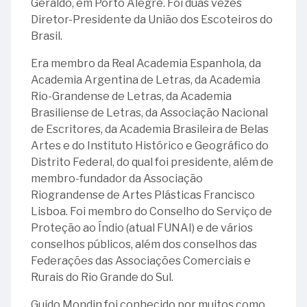
Geraldo, em Porto Alegre. Foi duas vezes
29
Brasil:
Albuquerque
Diretor-Presidente da União dos Escoteiros do
-
90
Brasil.
Dia
23
anos
Nacional
-
Era membro da Real Academia Espanhola, da
de
do
Instituto
Academia Argentina de Letras, da Academia
história
Livro
Serzedello
Rio-Grandense de Letras, da Academia
e
Corrêa
Brasiliense de Letras, da Associação Nacional
compromisso
de Escritores, da Academia Brasileira de Belas
com
26
Artes e do Instituto Histórico e Geográfico do
a
-
Distrito Federal, do qual foi presidente, além de
comunicação
Inauguração
membro-fundador da Associação
pública
do
Riograndense de Artes Plásticas Francisco
Edifício
23
Lisboa. Foi membro do Conselho do Serviço de
Sede,
-
Proteção ao Índio (atual FUNAI) e de vários
denominado
Ministro
conselhos públicos, além dos conselhos das
Palácio
Ewald
Federações das Associações Comerciais e
Ruy
Sizenando
Rurais do Rio Grande do Sul.
Barbosa
Pinheiro
Guido Mondin foi conhecido por muitos como