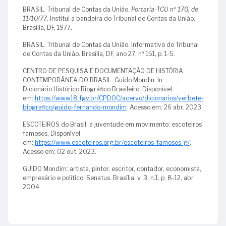
BRASIL. Tribunal de Contas da União.
Portaria-TCU nº 170, de
11/10/77
. Institui a bandeira do Tribunal de Contas da União.
Brasília, DF, 1977.
BRASIL. Tribunal de Contas da União. Informativo do Tribunal
de Contas da União. Brasília, DF, ano 27, nª 151, p. 1-5.
CENTRO DE PESQUISA E DOCUMENTAÇÃO DE HISTÓRIA
CONTEMPORÂNEA DO BRASIL. Guido Mondin. In:_____.
Dicionário Histórico Biográfico Brasileiro. Disponível
em:
https://www18.fgv.br/CPDOC/acervo/dicionarios/verbete-
biografico/guido-fernando-mondim
. Acesso em: 26 abr. 2023.
ESCOTEIROS do Brasil: a juventude em movimento: escoteiros
famosos, Disponível
em:
https://www.escoteiros.org.br/escoteiros-famosos-g/
.
Acesso em: 02 out. 2023.
GUIDO Mondim: artista, pintor, escritor, contador, economista,
empresário e político. Senatus. Brasília, v. 3, n.1, p. 8-12, abr.
2004.