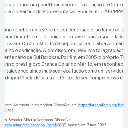
Ministro
 desempenhou um papel fundamental na criação do Centro
Ministro
Alberto
sileira e o Partido de Representação Popular (CD-AIB/PRP)
Francisco
Hoffmann
Thompson
Flores
fmann recebeu uma série de condecorações ao longo de sua 
ometimento e contribuições notáveis para a sociedade e p
28
calendar_month
Dezembro
ca-se a Grã-Cruz do Mérito da República Federal da Aleman
-
rabalho e dedicação. Além disso, em 1999, ele foi agraciado
Ministra
13
entenário de Rui Barbosa. Por fim, em 2005, o próprio Tri
Ana
-
fmann o prestigioso Grande Colar do Mérito, em reconheci
Arraes
Ministra
fortalecendo ainda mais sua reputação como um servidor p
Élvia
a importância de sua trajetória e de seu compromisso com 
Lordello
Castello
Branco
Alberto Hoffmann, in memoriam
. Disponível em:
https://integralismo.org.br/p
17
ut. 2023.
-
ores
: Senador Alberto Hoffmann. Disponível
Aniversário
br/web/senadores/senador/-/perfil/2837
. Acesso em: 7 nov. 2023.