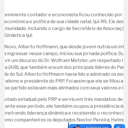
Ministro
Carlos
-
Ruy
10
Inclusão
Doação
da
Eduardo
Átila
Ministro
Barbosa
-
da
do
República
roeminente contador e economista ficou conhecido por sua
Lopes
José
Government
Pessoa
quadro
Federativa
al, econômica e política de sua cidade natal, Ijuí-RS. Ele d
31
05
Pereira
Accountability
com
Convite
do
comunidade, incluindo o cargo de Secretário da Associação 
-
-
Lira
Office
Deficiência
à
Brasil
 Ginástica Ijuí.
Ministro
Inauguração
(GAO)
(LBI)
Presidência
Leonel
31
do
08
–
do Novo, Alberto Hoffmann, que desde jovem nutria um inte
Filho
-
Espaço
16
-
10
o a ingressar nesse campo, iniciou sua jornada política. Duran
Ministro
Cultural
-
TCU:
anos
ouvir um discurso do Dr. Wolfram Metzler, um respeitado 
Olavo
Marcantonio
Inocêncio
melhor
(2025)
leira (AIB), que também era um dos principais líderes do Pa
Drummond
Vilaça
Serzedello
instituição
nde do Sul. Alberto Hoffmann havia lido e admirado os escrit
Corrêa
07
pública
egralismo e presidente do PRP. Foi assim que ele se filiou a
07
-
para
esse partido estavam mais alinhados com seus valores e ide
-
16
Ministro
se
Aniversário
-
deputado estadual pelo PRP e serviu em três mandatos: de 19
Thales
trabalhar
de
Procuradora-
Durante esse período, ele também ocupou a presidência da 
Ramalho
Criação
Geral
11
demonstrando liderança dinâmica e recebendo o reconhecim
do
Cristina
20
-
ve como companheiros os deputados Nestor Pereira, Helmuth
Tribunal
Machado
-
Bandeira
o.