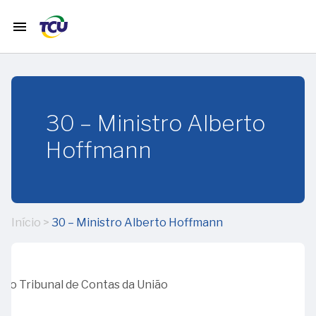
menu
home
Início
30 – Ministro Alberto
timeline
História
Hoffmann
do TCU
calendar_month
Janeiro
Início
>
30 – Ministro Alberto Hoffmann
12
calendar_month
Fevereiro
–
65
do Tribunal de Contas da União
anos
01
calendar_month
Março
da
-