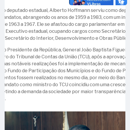
de
da
Associação
do
mo deputado estadual, Alberto Hoffmann serviu como deput
Contas
Costa
do
Tribunal
mandatos, abrangendo os anos de 1959 a 1983, com um inte
da
e
Servidores
de
 de 1963 a 1967. Ele se afastou do cargo parlamentar em a
União
Silva
do
Contas
r Executivo estadual, ocupando cargos como Secretário da
Tribunal
da
11
e Secretário do Interior, Desenvolvimento e Obras Pública
28
de
União
-
-
Contas
do Presidente da República, General João Baptista Figueir
Intosai
Ministro
27
da
stro do Tribunal de Contas da União (TCU), após a aprovaç
e
Dídimo
-
União
 suas notáveis realizações foi a implementação de mecanism
Incosai
Agapito
Ministro
-
s do Fundo de Participação dos Municípios e do Fundo de Par
da
Luiz
ASTCU
entos fossem realizados no mesmo dia, por meio do Banco 
20
Veiga
Octávio
eu mandato como ministro do TCU coincidiu com uma crescen
-
22
Pires
refletindo a demanda da sociedade por maior transparência 
Ministro
-
e
is.
Etelvino
A
Albuquerque
Lins
Voz
Gallotti
de
do
Albuquerque
29
Brasil:
-
90