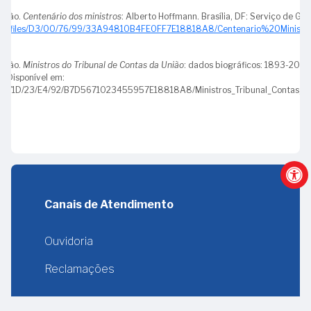
da
União.
Centenário dos ministros
: Alberto Hoffmann. Brasília, DF: Serviço de Ges
regulamentação
r/data/files/D3/00/76/99/33A94810B4FE0FF7E18818A8/Centenario%20Minis
do
Tribunal
União.
Ministros do Tribunal de Contas da União
: dados biográficos: 1893-2017. 
de
5. Disponível em:
Contas
a/files/1D/23/E4/92/B7D5671023455957E18818A8/Ministros_Tribunal_Contas_U
da
União
24
-
Ministro
Adhemar
Canais de Atendimento
Paladini
Ghisi
Ouvidoria
25
Reclamações
-
Ministro