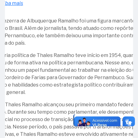
Ministro
Carlos
Inclusão
Saiba mais
10
Eduardo
Átila
da
-
Lopes
Pessoa
Government
 Bezerra de Albuquerque Ramalho foi uma figura marcante 
31
com
Accountability
a do Brasil. Além de jornalista, tendo atuado como repórter 
-
Deficiência
Office
 de Pernambuco, ele também deixou uma importante contri
Ministro
(LBI)
(GAO)
tica do país.
Leonel
–
Filho
10
tória política de Thales Ramalho teve início em 1954, quand
16
anos
ou de forma ativa na política pernambucana. Nesse ano, el
-
(2025)
enhou um papel fundamental ao trabalhar na eleição do G
Inocêncio
o Cordeiro de Farias para Governador de Pernambuco. Sua
Serzedello
07
ão e habilidades como estrategista político contribuíram p
Corrêa
-
 do general.
Ministro
16
0, Thales Ramalho alcançou seu primeiro mandato federal
Thales
-
do. Durante seu tempo como parlamentar, ele desempenh
Ramalho
Procuradora-
rucial no processo de transição política do Brasil para a
Geral
20
cia. Nesse período, o país passava por transformações pol
Cristina
-
cativas, e Thales Ramalho esteve envolvido ativamente nes
Machado