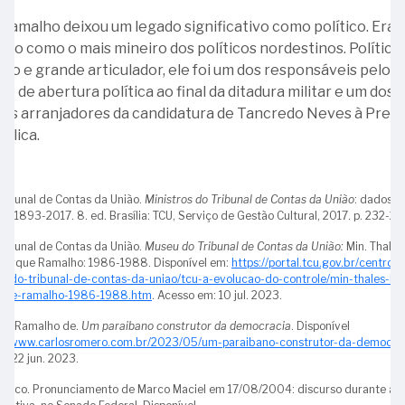
Ministro
Ramalho deixou um legado significativo como político. Era
Francisco
do como o mais mineiro dos políticos nordestinos. Político
Thompson
o e grande articulador, ele foi um dos responsáveis pelo
Flores
o de abertura política ao final da ditadura militar e um dos
ais arranjadores da candidatura de Tancredo Neves à Presi
28
blica.
-
Ministra
Ana
ribunal de Contas da União.
Ministros do Tribunal de Contas da União
: dados
Arraes
os: 1893-2017. 8. ed. Brasília: TCU, Serviço de Gestão Cultural, 2017. p. 232-23
ribunal de Contas da União.
Museu do Tribunal de Contas da União:
Min. Thales
uerque Ramalho: 1986-1988. Disponível em:
https://portal.tcu.gov.br/centro-c
calendar_month
Agosto
u-do-tribunal-de-contas-da-uniao/tcu-a-evolucao-do-controle/min-thales-be
que-ramalho-1986-1988.htm
. Acesso em: 10 jul. 2023.
01
ávio Ramalho de.
Um paraibano construtor da democracia
. Disponível
calendar_month
s://www.carlosromero.com.br/2023/05/um-paraibano-construtor-da-democrac
Setembro
-
: 22 jun. 2023.
Dia
do
11
Marco. Pronunciamento de Marco Maciel em 17/08/2004: discurso durante a 11