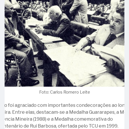
anos
de
história
e
compromisso
com
a
comunicação
pública
23
-
Ministro
Foto: Carlos Romero Leite
Ewald
Sizenando
stro foi agraciado com importantes condecorações ao long
Pinheiro
reira. Entre elas, destacam-se a Medalha Guararapes, a Me
27
idência Mineira (1988) e a Medalha comemorativa do
-
centenário de Rui Barbosa, ofertada pelo TCU em 1999.