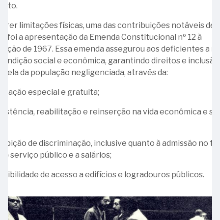
Associação
nto.
da
do
Costa
frer limitações físicas, uma das contribuições notáveis de 
Servidores
e
o foi a apresentação da Emenda Constitucional nº 12 à
do
Silva
tuição de 1967. Essa emenda assegurou aos deficientes a m
Tribunal
condição social e econômica, garantindo direitos e inclusão
de
28
cela da população negligenciada, através da:
Contas
-
da
Ministro
ucação especial e gratuita;
União
Dídimo
-
istência, reabilitação e reinserção na vida econômica e soc
Agapito
ASTCU
s;
da
Veiga
oibição de discriminação, inclusive quanto à admissão no tr
22
ao serviço público e a salários;
-
A
sibilidade de acesso a edifícios e logradouros públicos.
Voz
do
Brasil:
90