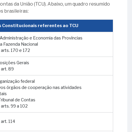
 Contas da União (TCU). Abaixo, um quadro resumido
 brasileiras:
s Constitucionais referentes ao TCU
Da Administração e Economia das Províncias
 Da Fazenda Nacional
 arts. 170 e 172
posições Gerais
 art. 89
organização federal
 Dos órgãos de cooperação nas atividades
ais
Tribunal de Contas
 arts. 99 a 102
 art. 114