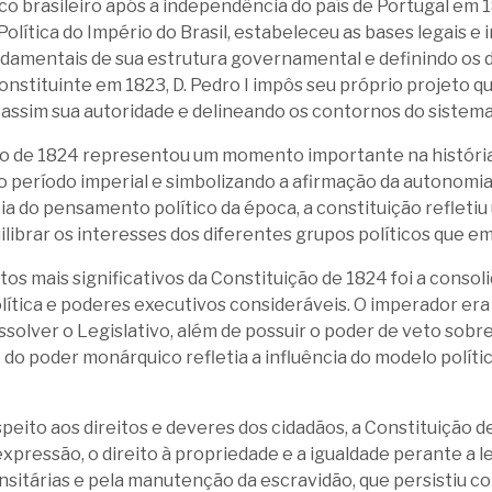
ico brasileiro após a independência do país de Portugal e
Política do Império do Brasil, estabeleceu as bases legais e 
ndamentais de sua estrutura governamental e definindo os d
nstituinte em 1823, D. Pedro I impôs seu próprio projeto que
assim sua autoridade e delineando os contornos do sistema 
o de 1824 representou um momento importante na história 
 o período imperial e simbolizando a afirmação da autonom
cia do pensamento político da época, a constituição refletiu
librar os interesses dos diferentes grupos políticos que e
os mais significativos da Constituição de 1824 foi a conso
lítica e poderes executivos consideráveis. O imperador era
ssolver o Legislativo, além de possuir o poder de veto sobr
 do poder monárquico refletia a influência do modelo polí
speito aos direitos e deveres dos cidadãos, a Constituição
expressão, o direito à propriedade e a igualdade perante a le
nsitárias e pela manutenção da escravidão, que persistiu como