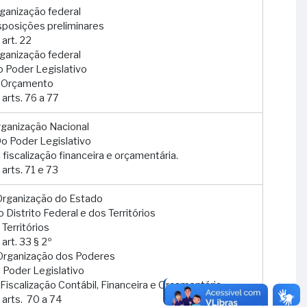
organização federal
isposições preliminares
 art. 22
organização federal
Do Poder Legislativo
o Orçamento
 arts. 76 a 77
Organização Nacional
Do Poder Legislativo
 fiscalização financeira e orçamentária.
 arts. 71 e 73
a Organização do Estado
o Distrito Federal e dos Territórios
 Territórios
art. 33 § 2º
a Organização dos Poderes
o Poder Legislativo
Fiscalização Contábil, Financeira e Orçamentária
 arts. 70 a 74