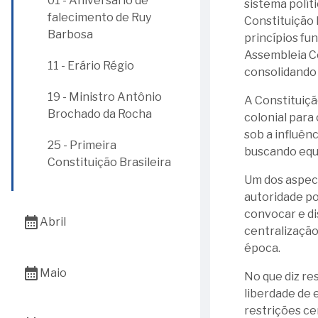
01 - Aniversário de
de Contas da União
sistema polít
(1896)
falecimento de Ruy
Constituição 
29 - Ministro Homero
Barbosa
13 - Ministro Arnaldo
princípios fu
Santos
Prieto
Assembleia Co
11 - Erário Régio
consolidando 
17 - Ministro Miguel
19 - Ministro Antônio
A Constituiçã
Archanjo Galvão
Brochado da Rocha
colonial para
24 - 135 anos da
sob a influên
25 - Primeira
promulgação da
buscando equi
Constituição Brasileira
Primeira Constituição
Um dos aspect
Republicana Brasileira
autoridade po
convocar e di
calendar_month
Abril
centralização
época.
09 - Dia Nacional da
calendar_month
Maio
Biblioteca
No que diz re
liberdade de 
21 - Dia Mundial da
01 - Dia da Literatura
restrições ce