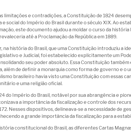
s limitações e contradições, a Constituição de 1824 dese
a e social do Império do Brasil durante o século XIX. Ao est
ação, este documento ajudou a moldar o curso da história br
prevaleceria até a Proclamação da República em 1889.
z, na história do Brasil, que uma Constituição introduziu a i
gislativo e Judicial, foi estabelecido explicitamente um Po
nsolidando seu poder absoluto. Essa Constituição também e
ca, além de definir a monarquia como forma de governo e o 
lismo brasileiro havia visto uma Constituição com essas ca
itário e uma religião oficial.
24 do Império do Brasil, notável por sua abrangência e pion
conizava a importância da fiscalização e controle dos recur
 172. Nesses dispositivos, delineava-se a necessidade de g
hecendo a grande importância da fiscalização para a estab
istória constitucional do Brasil, as diferentes Cartas Magna