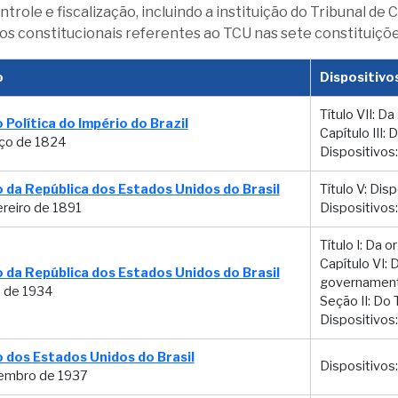
ntrole e fiscalização, incluindo a instituição do Tribunal de
vos constitucionais referentes ao TCU nas sete constituições
o
Dispositivo
Título VII: 
 Política do Império do Brazil
Capítulo III:
ço de 1824
Dispositivos:
 da República dos Estados Unidos do Brasil
Título V: Dis
reiro de 1891
Dispositivos:
Título I: Da 
Capítulo VI:
 da República dos Estados Unidos do Brasil
governament
o de 1934
Seção II: Do 
Dispositivos:
 dos Estados Unidos do Brasil
Dispositivos:
embro de 1937