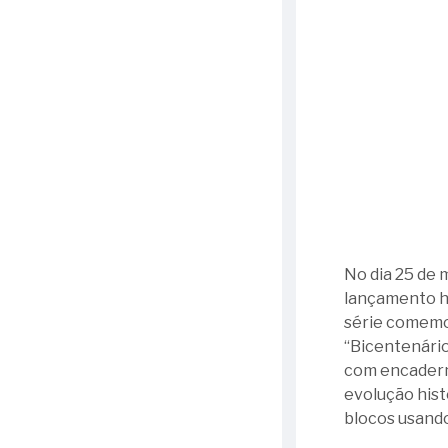
No dia 25 de 
lançamento ho
série comemor
“Bicentenário
com encaderna
evolução histó
blocos usando