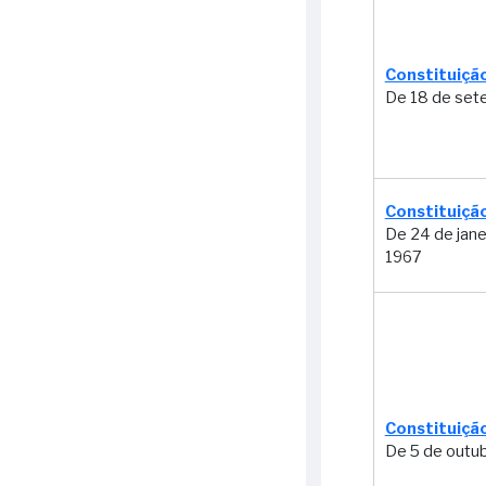
Corrêa
26 - Inauguração do
Edifício Sede,
Constituição
De 18 de set
denominado Palácio Ruy
Barbosa
30 - Ministro Alberto
Hoffmann
Constituição
De 24 de jane
1967
Constituição
De 5 de outu