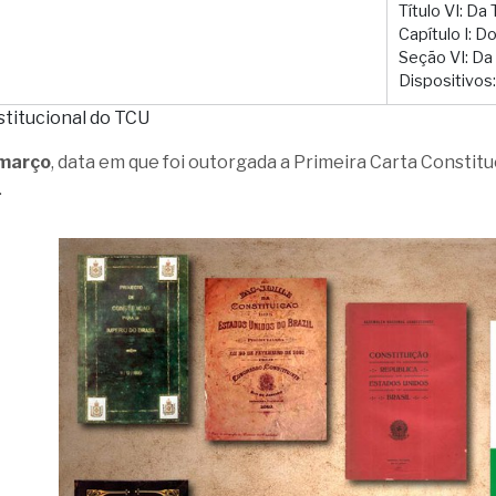
Título VI: D
Capítulo I: D
Seção VI: Da
Dispositivos:
titucional do TCU
 março
, data em que foi outorgada a Primeira Carta Constit
.