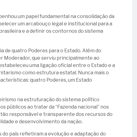
mpenhou um papel fundamental na consolidação da
abelecer um arcabouço legal e institucional para a
asileira e a definir os contornos do sistema
deia de quatro Poderes para o Estado. Além do
der Moderador, que serviu principalmente ao
stabeleceu uma ligação oficial entre o Estado e a
unitarismo como estrutura estatal. Nunca mais o
racterísticas: quatro Poderes, um Estado
eirismo na estruturação do sistema político
sos públicos ao tratar da “Fazenda nacional” nos
estão responsável e transparente dos recursos do
ilidade e desenvolvimento da nação.
s do país refletiram a evolução e adaptação do