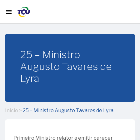
menu
home
Início
25 – Ministro
timeline
História
Augusto Tavares de
do TCU
Lyra
calendar_month
Janeiro
12
Início
>
25 – Ministro Augusto Tavares de Lyra
calendar_month
Fevereiro
–
65
anos
01
calendar_month
Março
da
-
Primeiro Ministro relator a emitir parecer