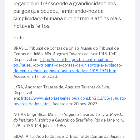
legado que transcende a grandiosidade dos
cargos que ocupou, lembrando-nos da
simplicidade humana que permeia até os mais
notáveis feitos.
Fontes:
BRASIL. Tribunal de Contas da União. Museu do Tribunal de
Contas da União:
Min. Augusto Tavares de Lyra
: 1918-1941.
Disponível em:
https://portal.tcu.gov.br/centro-cultural-
tcu/museu-do-tribunal-de-contas-da-uniao/tcu-a-evolucao-
do-controle/min-augusto-tavares-de-lyra-1918-1941.htm
.
Acesso em: 17 nov. 2023.
LYRA, Anderson Tavares de.
Augusto Tavares de Lyra
.
Disponível
em:
https://www.historiaegenealogia.com.br/2011/05/augusto-
tavares-de-lyra.html
. Acesso em: 20 nov. 2023.
NOTAS biográficas Ministro Augusto Tavares De Lyra.
Revista
do Instituto Histórico e Geográfico Brasileiro
, Rio de Janeiro, v.
228, p. 136-144, jul./set. 1955.
SILVA, Artur Adolfo Cotias e. O Tribunal de Contas da União na