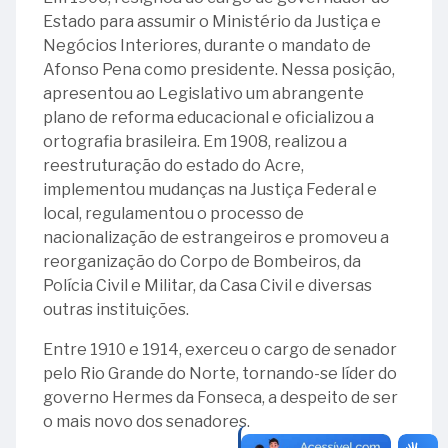
Ministro
Ministro
Estado para assumir o Ministério da Justiça e
Alberto
Francisco
Negócios Interiores, durante o mandato de
Hoffmann
Thompson
Afonso Pena como presidente. Nessa posição,
Flores
apresentou ao Legislativo um abrangente
plano de reforma educacional e oficializou a
28
ortografia brasileira. Em 1908, realizou a
-
reestruturação do estado do Acre,
Ministra
implementou mudanças na Justiça Federal e
Ana
local, regulamentou o processo de
Arraes
nacionalização de estrangeiros e promoveu a
reorganização do Corpo de Bombeiros, da
Polícia Civil e Militar, da Casa Civil e diversas
outras instituições.
Entre 1910 e 1914, exerceu o cargo de senador
pelo Rio Grande do Norte, tornando-se líder do
governo Hermes da Fonseca, a despeito de ser
o mais novo dos senadores.