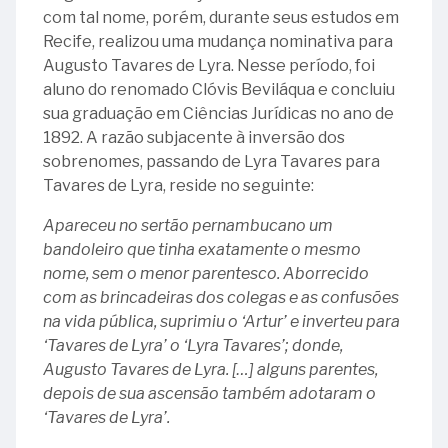
Ministro
Carlos
-
Aniversário
10
Inclusão
Doação
da
com tal nome, porém, durante seus estudos em
Ruy
Eduardo
Átila
Ministro
da
-
da
do
República
Recife, realizou uma mudança nominativa para
Barbosa
Lopes
José
regulamentação
Government
Pessoa
quadro
Federativa
Augusto Tavares de Lyra. Nesse período, foi
31
Pereira
do
Accountability
com
Convite
do
05
aluno do renomado Clóvis Beviláqua e concluiu
-
Lira
Tribunal
Office
Deficiência
à
Brasil
-
sua graduação em Ciências Jurídicas no ano de
Ministro
de
(GAO)
(LBI)
Presidência
Inauguração
1892. A razão subjacente à inversão dos
Leonel
31
08
Contas
–
do
sobrenomes, passando de Lyra Tavares para
Filho
-
16
-
da
10
Espaço
Tavares de Lyra, reside no seguinte:
Ministro
-
TCU:
União
anos
Cultural
Olavo
Apareceu no sertão pernambucano um
Inocêncio
melhor
(2025)
Marcantonio
Drummond
24
bandoleiro que tinha exatamente o mesmo
Serzedello
instituição
Vilaça
-
nome, sem o menor parentesco. Aborrecido
Corrêa
07
pública
Ministro
com as brincadeiras dos colegas e as confusões
-
para
07
16
Adhemar
na vida pública, suprimiu o ‘Artur’ e inverteu para
Ministro
se
-
-
Paladini
‘Tavares de Lyra’ o ‘Lyra Tavares’; donde,
Thales
trabalhar
Aniversário
Procuradora-
Ghisi
Augusto Tavares de Lyra. […] alguns parentes,
Ramalho
de
Geral
11
depois de sua ascensão também adotaram o
Criação
25
Cristina
20
-
‘Tavares de Lyra’.
do
-
Machado
-
Bandeira
Tribunal