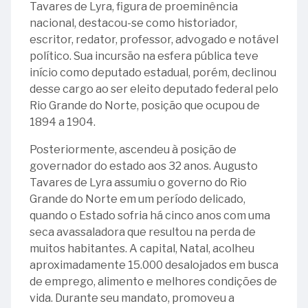
Tavares de Lyra, figura de proeminência
Ministro
da
Associação
do
de
nacional, destacou-se como historiador,
Augusto
Costa
do
Tribunal
Contas
escritor, redator, professor, advogado e notável
Tavares
e
Servidores
de
da
político. Sua incursão na esfera pública teve
de
Silva
do
Contas
União
início como deputado estadual, porém, declinou
Lyra
Tribunal
da
desse cargo ao ser eleito deputado federal pelo
28
de
União
11
25
Rio Grande do Norte, posição que ocupou de
-
Contas
-
-
1894 a 1904.
Ministro
27
da
Intosai
Ministro
Dídimo
-
União
e
Posteriormente, ascendeu à posição de
Guilherme
Agapito
Ministro
-
Incosai
governador do estado aos 32 anos. Augusto
Gracindo
da
Luiz
ASTCU
Tavares de Lyra assumiu o governo do Rio
Soares
Veiga
Octávio
20
Grande do Norte em um período delicado,
Palmeira
22
Pires
-
quando o Estado sofria há cinco anos com uma
-
e
Ministro
seca avassaladora que resultou na perda de
A
Albuquerque
Etelvino
muitos habitantes. A capital, Natal, acolheu
Voz
Gallotti
Lins
aproximadamente 15.000 desalojados em busca
do
de
de emprego, alimento e melhores condições de
29
Brasil:
Albuquerque
vida. Durante seu mandato, promoveu a
-
90