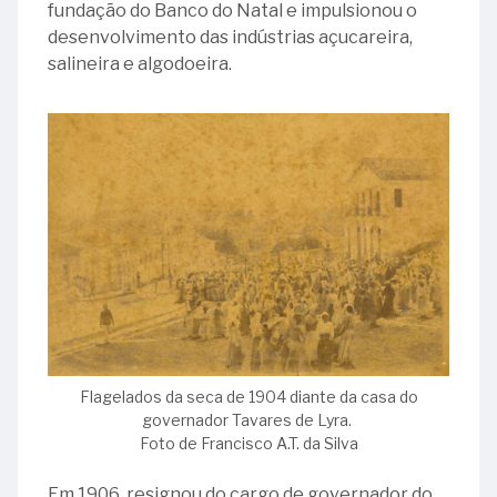
fundação do Banco do Natal e impulsionou o
Dia
23
anos
desenvolvimento das indústrias açucareira,
Nacional
-
de
salineira e algodoeira.
do
Instituto
história
Livro
Serzedello
e
Corrêa
compromisso
com
26
a
-
comunicação
Inauguração
pública
do
Edifício
23
Sede,
-
denominado
Ministro
Palácio
Ewald
Ruy
Sizenando
Flagelados da seca de 1904 diante da casa do
Barbosa
Pinheiro
governador Tavares de Lyra.
Foto de Francisco A.T. da Silva
30
27
-
-
Em 1906, resignou do cargo de governador do