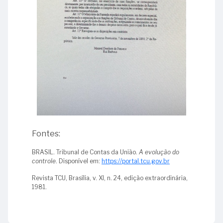
Augusto
Tavares
de
Lyra
25
-
Ministro
Guilherme
Gracindo
Soares
Palmeira
Fontes:
BRASIL. Tribunal de Contas da União.
A evolução do
controle
. Disponível em:
https://portal.tcu.gov.br
Revista TCU, Brasília, v. XI, n. 24, edição extraordinária,
1981.