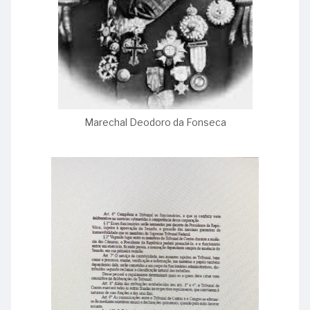
da
regulamentação
do
Tribunal
de
Contas
da
União
Marechal Deodoro da Fonseca
24
-
Ministro
Adhemar
Paladini
Ghisi
25
-
Ministro