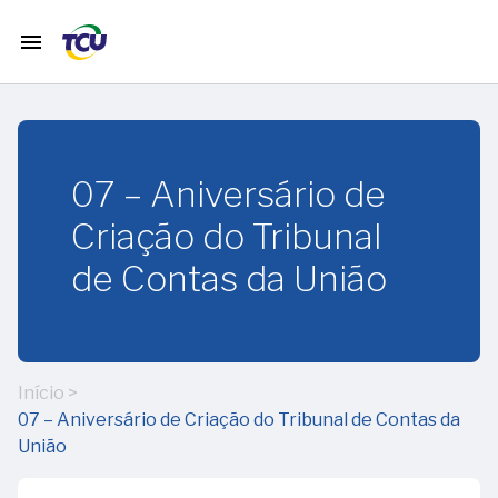
menu
home
Início
07 – Aniversário de
timeline
História
Criação do Tribunal
do TCU
de Contas da União
calendar_month
Janeiro
12
Início
>
calendar_month
Fevereiro
–
07 – Aniversário de Criação do Tribunal de Contas da
65
União
anos
01
calendar_month
Março
da
-