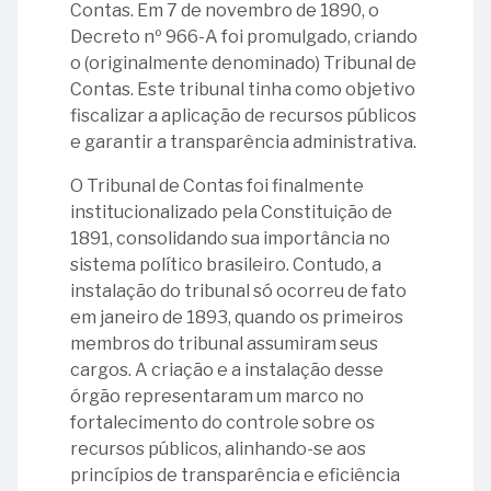
-
Miguel
Brochado
Contas. Em 7 de novembro de 1890, o
Língua
Procuradora
pedra
do
11
Ministro
Archanjo
da
27
Decreto nº 966-A foi promulgado, criando
Portuguesa
calendar_month
Outubro
do
fundamental
Selo
-
Homero
Galvão
Rocha
-
o (originalmente denominado) Tribunal de
Ministério
da
Ministro
Santos
A
06
Contas. Este tribunal tinha como objetivo
08
Público
atual
Alfredo
03
24
25
calendar_month
Novembro
carta
-
fiscalizar a aplicação de recursos públicos
-
junto
sede
de
-
-
-
de
Ministro
e garantir a transparência administrativa.
Ministro
ao
do
Vilhena
Raul
135
Primeira
renúncia
Guido
01
Henrique
Tribunal
TCU
Valladão
de
O Tribunal de Contas foi finalmente
anos
Constituição
de
Mondin
-
de
de
Souza
institucionalizado pela Constituição de
da
Brasileira
Serzedello
Ministro
05
La
23
Contas
Martins
1891, consolidando sua importância no
promulgação
18
Corrêa
Manoel
-
Rocque
-
da
sistema político brasileiro. Contudo, a
da
-
Francisco
Ministro
Dia
04
União
instalação do tribunal só ocorreu de fato
Primeira
29
Dia
08
Correia
Luciano
Internacional
-
(MPTCU)
em janeiro de 1893, quando os primeiros
Constituição
-
Internacional
-
Brandão
da
Ministro
membros do tribunal assumiram seus
Republicana
Ministro
dos
05
Ministro
07
Língua
Ruben
cargos. A criação e a instalação desse
Brasileira
Bento
Museus
-
06
Pedro
-
de
Rosa
órgão representaram um marco no
Bugarin
Aniversário
-
Teixeira
Manuel
Sinais
26
fortalecimento do controle sobre os
de
Lei
Soares
05
Alves
30
-
recursos públicos, alinhando-se aos
Nascimento
Brasileira
29
-
Branco
-
Ministro
princípios de transparência e eficiência
23
de
de
-
Constituição