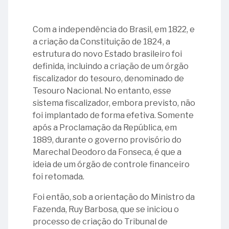
instalação
130
do
anos
01
calendar_month
Abril
TCU
da
-
Com a independência do Brasil, em 1822, e
em
aprovação
Aniversário
a criação da Constituição de 1824, a
Brasília
do
de
09
estrutura do novo Estado brasileiro foi
calendar_month
Maio
Primeiro
falecimento
-
definida, incluindo a criação de um órgão
17
Regimento
de
Dia
fiscalizador do tesouro, denominado de
–
Interno
Ruy
Nacional
01
Tesouro Nacional. No entanto, esse
Aniversário
calendar_month
Junho
(1896)
Barbosa
da
-
sistema fiscalizador, embora previsto, não
de
Biblioteca
Dia
foi implantado de forma efetiva. Somente
instalação
13
11
da
06
após a Proclamação da República, em
do
-
-
21
calendar_month
Julho
Literatura
-
1889, durante o governo provisório do
Tribunal
Ministro
Erário
-
Brasileira
Primeira
Marechal Deodoro da Fonseca, é que a
de
Arnaldo
Régio
Dia
mulher
05
ideia de um órgão de controle financeiro
Contas
Prieto
Mundial
05
calendar_month
Agosto
nomeada
-
foi retomada.
19
da
da
-
para
Aniversário
17
-
Foi então, sob a orientação do Ministro da
União
Criatividade
Dia
o
de
01
-
Ministro
Fazenda, Ruy Barbosa, que se iniciou o
e
Mundial
calendar_month
Setembro
cargo
lançamento
-
29
Ministro
Antônio
processo de criação do Tribunal de
Inovação
da
de
da
Dia