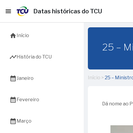
menu
Datas históricas do TCU
home
Início
25 – M
timeline
História do TCU
calendar_month
Início
>
25 – Ministr
Janeiro
12 – 65 anos da
calendar_month
Fevereiro
instalação do TCU em
Dá nome ao P
Brasília
01 - 130 anos da
17 – Aniversário de
calendar_month
Março
aprovação do Primeiro
instalação do Tribunal
Regimento Interno