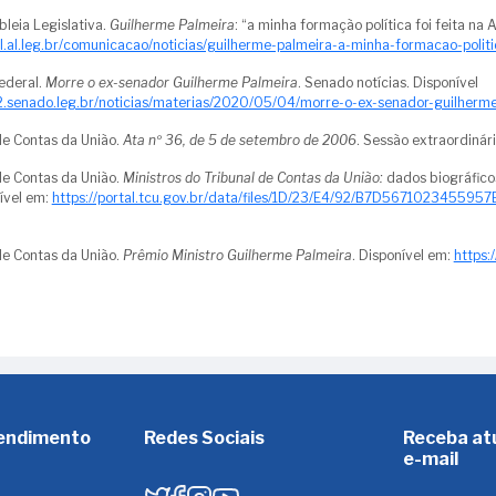
eia Legislativa.
Guilherme Palmeira
: “a minha formação política foi feita na 
l.al.leg.br/comunicacao/noticias/guilherme-palmeira-a-minha-formacao-politi
ederal.
Morre o ex-senador Guilherme Palmeira
. Senado notícias. Disponível
2.senado.leg.br/noticias/materias/2020/05/04/morre-o-ex-senador-guilherm
de Contas da União.
Ata nº 36, de 5 de setembro de 2006
. Sessão extraordinária
de Contas da União.
Ministros do Tribunal de Contas da União:
dados biográficos
nível em:
https://portal.tcu.gov.br/data/files/1D/23/E4/92/B7D567102345595
de Contas da União.
Prêmio Ministro Guilherme Palmeira
. Disponível em:
https:
tendimento
Redes Sociais
Receba at
e-mail