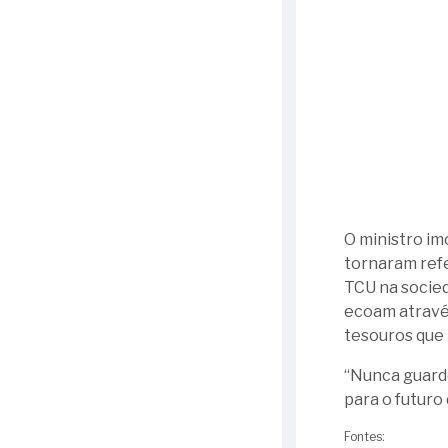
O ministro im
tornaram refe
TCU na socied
ecoam atravé
tesouros que 
“Nunca guarde
para o futuro
Fontes: