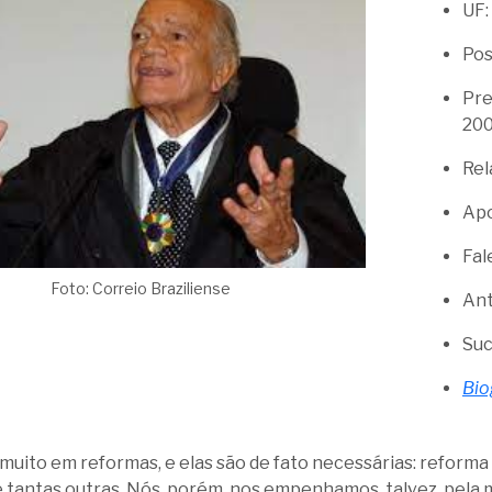
UF:
Pos
Pre
20
Rel
Apo
Fal
Foto: Correio Braziliense
Ant
Suc
Bio
e muito em reformas, e elas são de fato necessárias: reforma
e tantas outras. Nós, porém, nos empenhamos, talvez, pela ma