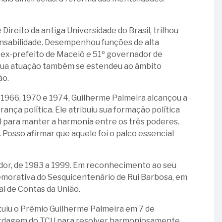
ireito da antiga Universidade do Brasil, trilhou
onsabilidade. Desempenhou funções de alta
 ex-prefeito de Maceió e 51º governador de
. Sua atuação também se estendeu ao âmbito
ão.
1966, 1970 e 1974, Guilherme Palmeira alcançou a
ança política. Ele atribuiu sua formação política
 para manter a harmonia entre os três poderes.
Posso afirmar que aquele foi o palco essencial
ador, de 1983 a 1999. Em reconhecimento ao seu
morativa do Sesquicentenário de Rui Barbosa, em
al de Contas da União.
ituiu o Prêmio Guilherme Palmeira em 7 de
ordagem do TCU para resolver harmoniosamente