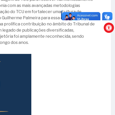
ntonia com as mais avançadas metodologias
cação do TCU em fortalecer uma cultura de
Guilherme Palmeira para essa distinção levou em
 prolífica contribuição no âmbito do Tribunal de
 legado de publicações diversificadas,
ajetória foi amplamente reconhecida, sendo
longo dos anos.