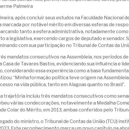
lherme Palmeira
meira, após concluir seus estudos na Faculdade Nacional de D
a marcada por notável mérito em diversas esferas de resp
barcando tanto a esfera administrativa, notadamente como
to a legislativa, exercendo cargos de deputado e senador
lminando com sua participação no Tribunal de Contas da Uni
rês mandatos consecutivos na Assembleia, nos períodos de 
 Casa de Tavares Bastos, evidenciando sua influência e lider
, considerando essa experiência como a base fundamental
tizou: “Minha formação política teve origem na Assembleia. 
cesso na vida pública, tanto em Alagoas quanto no Brasil”.
ua trajetória incluiu três mandatos consecutivos como sen
cebeu várias condecorações, notavelmente a Medalha Come
nde Colar do Mérito, em 2013, ambas conferidos pelo Tribun
egado do ministro, o Tribunal de Contas da União (TCU) inst
 2023. Este reconhecimento marca um novo capítulo na ab