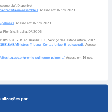
Assembleia”. Disponível
ca-foi-feita-na-assembleia
. Acesso em: 16 nov. 2023.
e-palmeira
. Acesso em: 16 nov. 2023.
. Plenário. Brasília, DF. 2006.
: 1893-2017. 8. ed. Brasília: TCU, Serviço de Gestão Cultural, 2017.
7E18818A8/Ministros_Tribunal_Contas_Uniao_8_edicao.pdf
. Acesso
//sites.tcu.gov.br/premio-guilherme-palmeira/
. Acesso em: 16 nov.
ualizações por