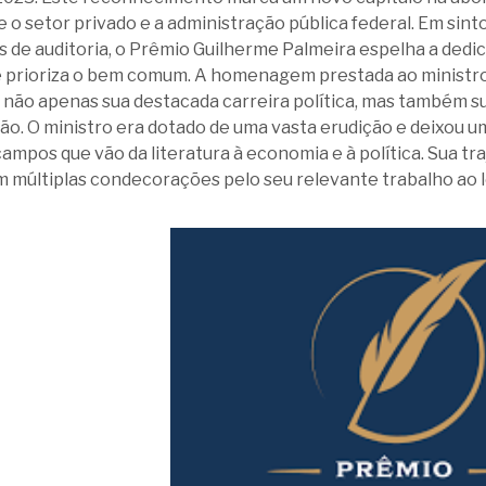
e o setor privado e a administração pública federal. Em si
s de auditoria, o Prêmio Guilherme Palmeira espelha a dedi
 prioriza o bem comum. A homenagem prestada ao ministro 
não apenas sua destacada carreira política, mas também sua
ão. O ministro era dotado de uma vasta erudição e deixou um
mpos que vão da literatura à economia e à política. Sua tr
 múltiplas condecorações pelo seu relevante trabalho ao 