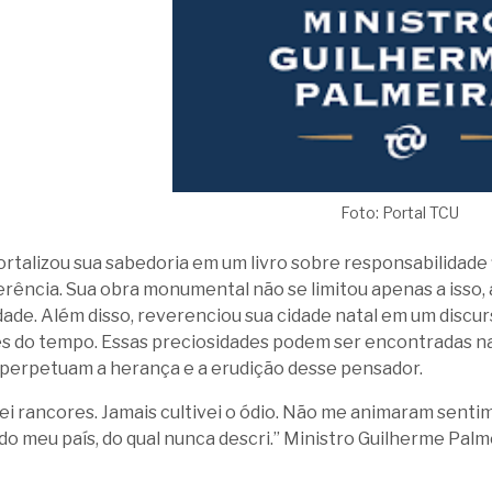
Foto: Portal TCU
ortalizou sua sabedoria em um livro sobre responsabilidade 
rência. Sua obra monumental não se limitou apenas a isso
ade. Além disso, reverenciou sua cidade natal em um discur
s do tempo. Essas preciosidades podem ser encontradas n
perpetuam a herança e a erudição desse pensador.
i rancores. Jamais cultivei o ódio. Não me animaram sent
 do meu país, do qual nunca descri.” Ministro Guilherme Palm