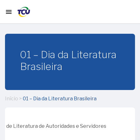
menu
home
Início
01 – Dia da Literatura
timeline
História
Brasileira
do TCU
calendar_month
Janeiro
Início
>
01 – Dia da Literatura Brasileira
12
calendar_month
Fevereiro
–
65
os de Literatura de Autoridades e Servidores
anos
01
calendar_month
Março
da
-