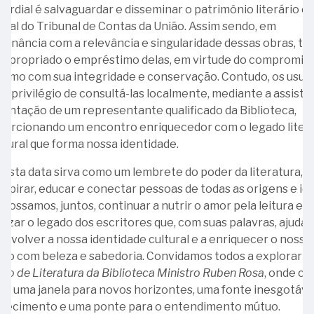
ordial é salvaguardar e disseminar o patrimônio literário e
calendar_month
Setembro
cargo
lançamento
-
ural do Tribunal de Contas da União. Assim sendo, em
de
da
Dia
onância com a relevância e singularidade dessas obras, to
Procuradora
pedra
do
11
inapropriado o empréstimo delas, em virtude do compromis
calendar_month
Outubro
do
fundamental
Selo
-
remo com sua integridade e conservação. Contudo, os usuá
Ministério
da
Ministro
o privilégio de consultá-las localmente, mediante a assistê
08
Público
atual
Alfredo
03
ientação de um representante qualificado da Biblioteca,
-
calendar_month
Novembro
junto
sede
de
-
porcionando um encontro enriquecedor com o legado literá
Ministro
ao
do
Vilhena
Raul
ltural que forma nossa identidade.
Henrique
Tribunal
TCU
Valladão
de
01
de
calendar_month
Dezembro
de
Souza
-
esta data sirva como um lembrete do poder da literatura, 
05
La
23
Contas
Martins
Ministro
nspirar, educar e conectar pessoas de todas as origens e id
-
Rocque
-
da
Manoel
13
possamos, juntos, continuar a nutrir o amor pela leitura e a
Ministro
Dia
04
União
Francisco
-
rizar o legado dos escritores que, com suas palavras, ajuda
08
Luciano
Internacional
-
(MPTCU)
Correia
Ministra
nvolver a nossa identidade cultural e a enriquecer o nosso
-
Brandão
da
Ministro
Élvia
do com beleza e sabedoria. Convidamos todos a explorar o
Ministro
07
Língua
Ruben
05
Lordello
vo de Literatura da Biblioteca Ministro Ruben Rosa
, onde ca
06
Pedro
-
de
Rosa
-
Castello
o é uma janela para novos horizontes, uma fonte inesgotáve
-
Teixeira
Manuel
Sinais
Aniversário
Branco
hecimento e uma ponte para o entendimento mútuo.
Lei
Soares
05
Alves
de