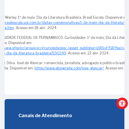
Brasileira
29
-
Branco
Nascimento
17
s:
23
de
-
Constituição
de
-
-
A, Warley.
1º de maio:
Dia da Literatura Brasileira. Brasil Escola. Disponível em
10
Inclusão
Doação
da
Ruy
Aniversário
://brasilescola.uol.com.br/datas-comemorativas/1-de-maio-dia-da-literatura-
Ministro
-
da
do
República
Barbosa
da
leira.htm
Acesso em 18 abr. 2024.
José
Government
Pessoa
quadro
Federativa
regulamentação
ERSIDADE FEDERAL DE PERNAMBUCO.
Curiosidades
: 1º de maio, Dia da Litera
Pereira
Accountability
com
Convite
do
05
do
leira. Disponível em:
Lira
Office
Deficiência
à
Brasil
-
Tribunal
://www.ufpe.br/arquivoccj/curiosidades/-/asset_publisher/x1R6vFfGRYss/cont
(GAO)
(LBI)
Presidência
Inauguração
io-dia-da-literatura-brasileira/590249
. Acesso em: 22 abr. 2024.
de
31
08
–
do
Contas
ÃO, Dilva.
José de Alencar
: romancista, jornalista, advogado e político brasileir
-
16
-
10
Espaço
da
rafia. Disponível em:
https://www.ebiografia.com/jose_alencar/
. Acesso em 18 
Ministro
-
TCU:
.
anos
Cultural
União
Olavo
Inocêncio
melhor
(2025)
Marcantonio
Drummond
Serzedello
instituição
Vilaça
24
Corrêa
07
pública
-
-
para
07
Ministro
16
Ministro
se
-
Adhemar
-
Thales
trabalhar
Aniversário
Paladini
Canais de Atendimento
Procuradora-
Ramalho
de
Ghisi
Geral
11
Criação