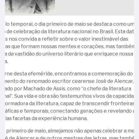
Língua
-
Miguel
Brochado
Portuguesa
Ministro
Archanjo
da
27
Homero
Galvão
Rocha
-
06
iclo temporal, o dia primeiro de maio se destaca como um
Santos
A
-
24
25
o de celebração da literatura nacional no Brasil. Esta data
carta
Ministro
-
-
as nos convida a refletir sobre o valor inestimável das
de
Guido
135
Primeira
avras que formam nossas mentes e corações, mas também 
renúncia
Mondin
anos
Constituição
ra da vastidão do universo literário que enriquece nossa
de
da
Brasileira
ura.
Serzedello
18
promulgação
Corrêa
-
cerne desta efeméride, encontramos a comemoração do
da
Dia
cimento do renomado escritor cearense José de Alencar,
Primeira
29
Internacional
mado por Machado de Assis, como “o chefe da literatura
Constituição
-
dos
onal”. Sua vida e obra são testemunhos vivos da capacidad
Republicana
Ministro
Museus
sformadora da literatura, capaz de transcendir fronteiras
Brasileira
Bento
gráficas e temporais, conectando gerações e revelando as
Bugarin
26
iplas facetas da experiência humana.
-
30
te primeiro de maio, almejamos não apenas celebrar a mem
Ministro
-
osé de Alencar e de outros mestres das letras, mas també