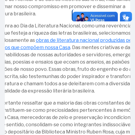
Carlos
Ministro
firmar nosso compromisso em promover e disseminar a
Átila
Eduardo
ratura brasileira.
Lopes
31
onra ao Dia da Literatura Nacional, como uma reverência 
-
 que festeja a riqueza das letras brasileiras, selecionamos
Ministro
dadosamente as
obras de literatura nacional produzidas pel
Leonel
entos que compõem nossa Casa
. Das mentes criativas e das
Filho
s habilidosas de nossas autoridades e servidores, emerge
órias, poesias e ensaios que ecoam os anseios, as paixões e 
exões de nosso povo. Essas obras, fruto do engenho e do a
calendar_month
Junho
 escrita, são testemunhas do poder inspirador e transform
iteratura e chamam todos a se deleitarem com a diversidade
06
inalidade da expressão literária brasileira.
calendar_month
Julho
-
portante ressaltar que a maioria das obras constantes des
Primeira
 constituem-se como preciosidades pertencentes à memóri
mulher
05
 da Casa, merecedoras de zelo e preservação incondicionai
calendar_month
Agosto
nomeada
-
se sentido, consolidam-se como integrantes indissociáveis
para
Aniversário
vo depositário da Biblioteca Ministro Ruben Rosa, cuja mis
o
de
01